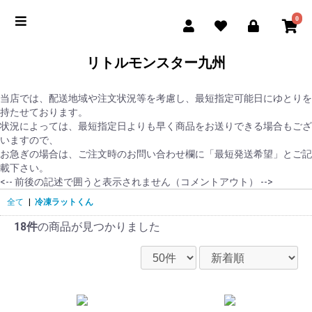
0
リトルモンスター九州
当店では、配送地域や注文状況等を考慮し、最短指定可能日にゆとりを
持たせております。
状況によっては、最短指定日よりも早く商品をお送りできる場合もござ
いますので、
お急ぎの場合は、ご注文時のお問い合わせ欄に「最短発送希望」とご記
載下さい。️
<-- 前後の記述で囲うと表示されません（コメントアウト） -->
全て
|
冷凍ラットくん
18件
の商品が見つかりました